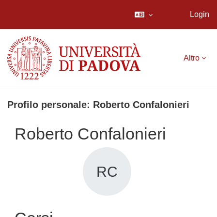
Login
Vai al contenuto principale
Altro
Profilo personale: Roberto Confalonieri
Roberto Confalonieri
RC