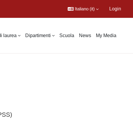
Italiano ‎(it)‎
Login
di laurea
Dipartimenti
Scuola
News
My Media
DPSS)