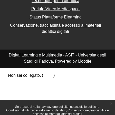
Tecnologie per la didattica
Portale Video Mediaspace
Status Piattaforme Elearning
Conservazione, tracciabilità e accesso ai materiali
didattici digitali
Digital Learning e Multimedia - ASIT - Università degli
Studi di Padova. Powered by
Moodle
Non sei collegato. (
Login
)
Riepilogo della conservazione dei dati
Politiche
Ottieni l'app mobile
Passa al tema standard
x
Se prosegui nella navigazione del sito, ne accetti le politiche:
Condizioni di utilizzo e trattamento dei dati
Conservazione, tracciabilità e
accesso ai materiali didattici digitali