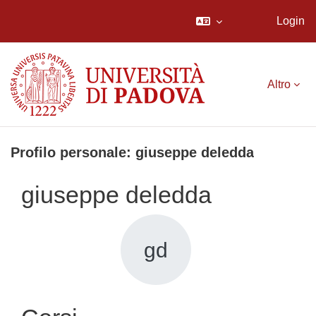
Login
Vai al contenuto principale
Altro
Profilo personale: giuseppe deledda
giuseppe deledda
gd