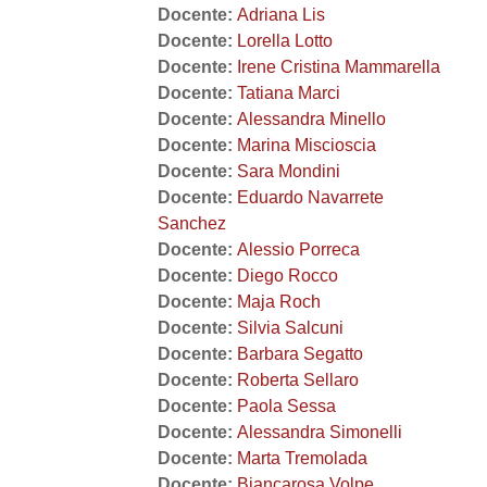
Docente:
Adriana Lis
Docente:
Lorella Lotto
Docente:
Irene Cristina Mammarella
Docente:
Tatiana Marci
Docente:
Alessandra Minello
Docente:
Marina Miscioscia
Docente:
Sara Mondini
Docente:
Eduardo Navarrete
Sanchez
Docente:
Alessio Porreca
Docente:
Diego Rocco
Docente:
Maja Roch
Docente:
Silvia Salcuni
Docente:
Barbara Segatto
Docente:
Roberta Sellaro
Docente:
Paola Sessa
Docente:
Alessandra Simonelli
Docente:
Marta Tremolada
Docente:
Biancarosa Volpe