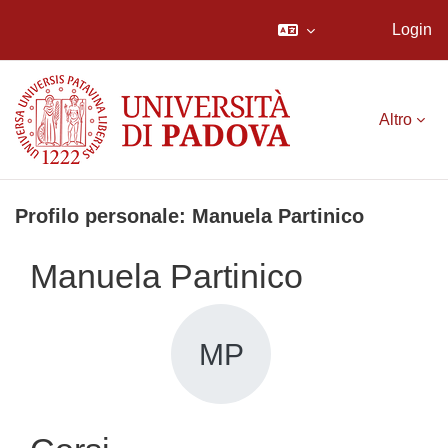
Login
Vai al contenuto principale
Altro
Profilo personale: Manuela Partinico
Manuela Partinico
MP