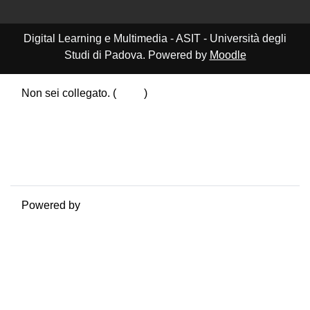
Digital Learning e Multimedia - ASIT - Università degli
Studi di Padova. Powered by
Moodle
Non sei collegato. (
Login
)
Riepilogo della conservazione dei dati
Politiche
Ottieni l'app mobile
Passa al tema standard
Powered by
Moodle