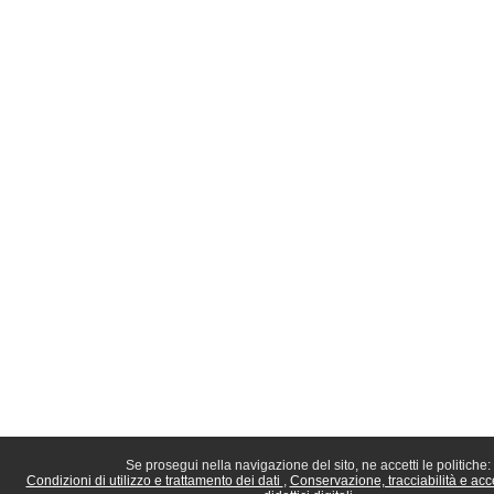
Se prosegui nella navigazione del sito, ne accetti le politiche:
Condizioni di utilizzo e trattamento dei dati
Conservazione, tracciabilità e acc