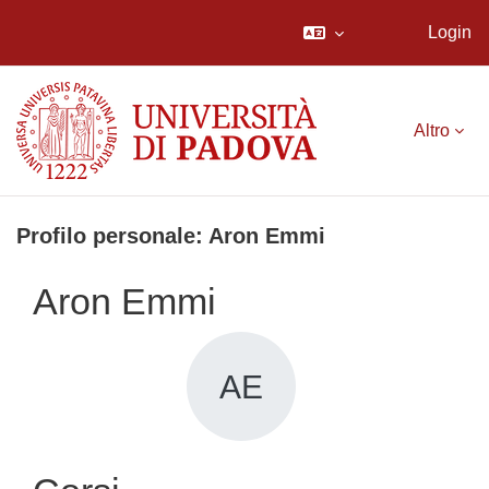
Login
Vai al contenuto principale
Altro
Profilo personale: Aron Emmi
Aron Emmi
AE