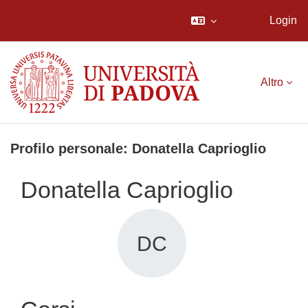
Login
Vai al contenuto principale
Altro
Profilo personale: Donatella Caprioglio
Donatella Caprioglio
DC