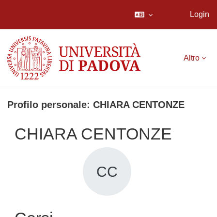
Login
Vai al contenuto principale
Altro
Profilo personale: CHIARA CENTONZE
CHIARA CENTONZE
CC