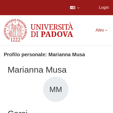
Login
Vai al contenuto principale
Altro
Profilo personale: Marianna Musa
Marianna Musa
MM