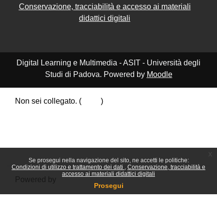
Conservazione, tracciabilità e accesso ai materiali
didattici digitali
Digital Learning e Multimedia - ASIT - Università degli
Studi di Padova. Powered by
Moodle
Non sei collegato. (
Login
)
Riepilogo della conservazione dei dati
Politiche
Ottieni l'app mobile
Passa al tema standard
x
Se prosegui nella navigazione del sito, ne accetti le politiche:
Condizioni di utilizzo e trattamento dei dati
Conservazione, tracciabilità e
accesso ai materiali didattici digitali
Powered by
Moodle
Prosegui