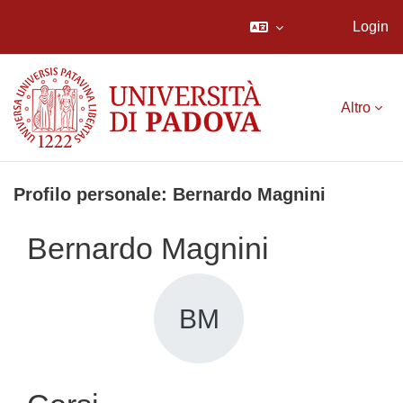
Login
Vai al contenuto principale
Altro
Profilo personale: Bernardo Magnini
Bernardo Magnini
BM