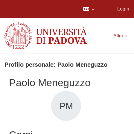
Login
Vai al contenuto principale
Altro
Profilo personale: Paolo Meneguzzo
Paolo Meneguzzo
PM