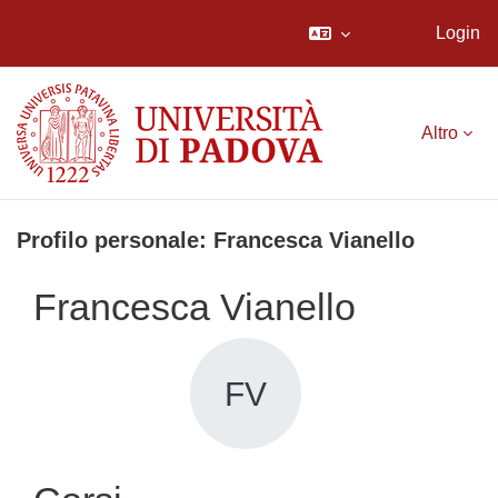
Login
Vai al contenuto principale
Altro
Profilo personale: Francesca Vianello
Francesca Vianello
FV