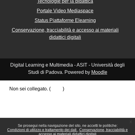
Tecnologie per la didattica
Portale Video Mediaspace
Status Piattaforme Elearning
Conservazione, tracciabilità e accesso ai materiali
didattici digitali
Digital Learning e Multimedia - ASIT - Università degli
Studi di Padova. Powered by
Moodle
Non sei collegato. (
Login
)
Riepilogo della conservazione dei dati
Politiche
Ottieni l'app mobile
Passa al tema standard
x
Se prosegui nella navigazione del sito, ne accetti le politiche:
Condizioni di utilizzo e trattamento dei dati
Conservazione, tracciabilità e
accesso ai materiali didattici digitali