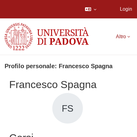
Login
Vai al contenuto principale
Altro
Profilo personale: Francesco Spagna
Francesco Spagna
FS