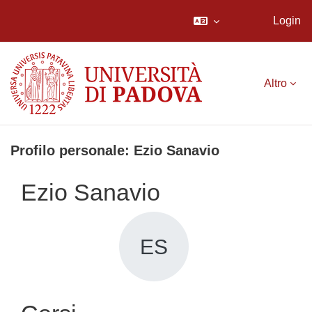
Login
Vai al contenuto principale
Altro
Profilo personale: Ezio Sanavio
Ezio Sanavio
ES