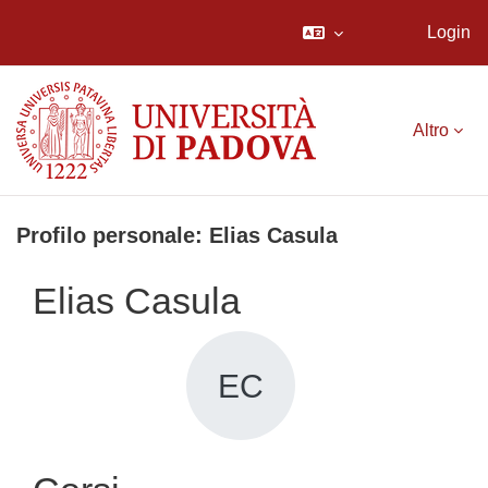
Login
Vai al contenuto principale
Altro
Profilo personale: Elias Casula
Elias Casula
EC