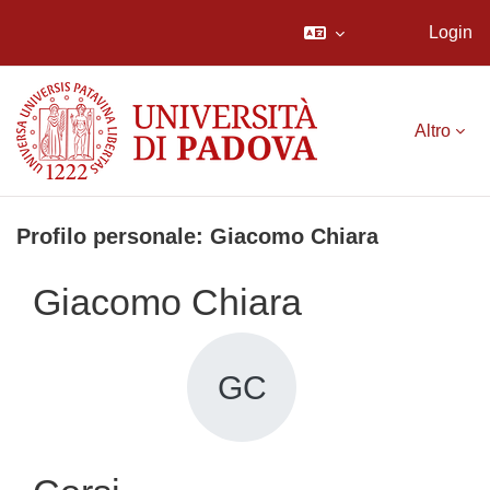
Login
Vai al contenuto principale
Altro
Profilo personale: Giacomo Chiara
Giacomo Chiara
GC