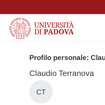
Vai al contenuto principale
Profilo personale: Cla
Claudio Terranova
CT