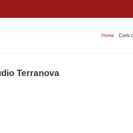
Home
Corsi 
udio Terranova