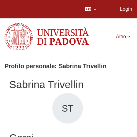
Login
Vai al contenuto principale
Altro
Profilo personale: Sabrina Trivellin
Sabrina Trivellin
ST