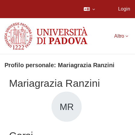
Login
Vai al contenuto principale
Altro
Profilo personale: Mariagrazia Ranzini
Mariagrazia Ranzini
MR