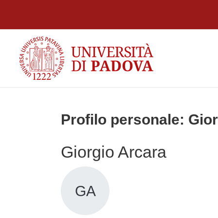
Vai al contenuto principale
Profilo personale: Gio
Giorgio Arcara
GA