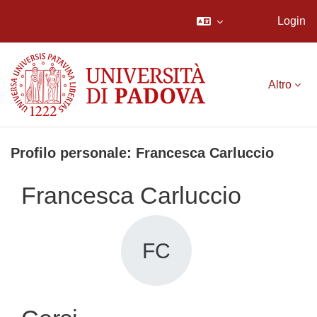
Login
Vai al contenuto principale
Altro
Profilo personale: Francesca Carluccio
Francesca Carluccio
FC