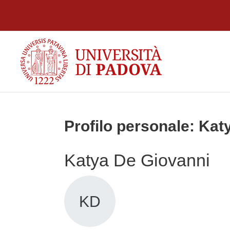
Vai al contenuto principale
Profilo personale: Kat
Katya De Giovanni
KD