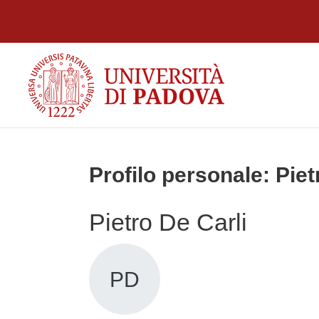
Vai al contenuto principale
Profilo personale: Piet
Pietro De Carli
PD