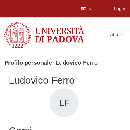
Login
Vai al contenuto principale
Altro
Profilo personale: Ludovico Ferro
Ludovico Ferro
LF