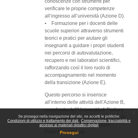
conoscenze con strumenti per
verificare le proprie competenze
all’ingresso all’università (Azione D).
• Formazione per i docenti delle
scuole superiori attraverso strumenti
teorici e pratici per aiutare gli
insegnanti a guidare i propri studenti
nei percorsi di autovalutazione,
recupero e nei laboratori scientifici,
rafforzando così il loro ruolo di
accompagnamento nel momento
della transizione (Azione E).
Questo percorso si inserisce
all'interno delle attività dell'Azione B,
coordinata dall'Università di Padova
x
Se prosegui nella navigazione del sito, ne accetti le politiche:
e sviluppata insieme ai referenti delle
Condizioni di utilizzo e trattamento dei dati
Conservazione, tracciabilità e
Università di Bologna, Foggia,
accesso ai materiali didattici digitali
Palermo e Verona.
Prosegui