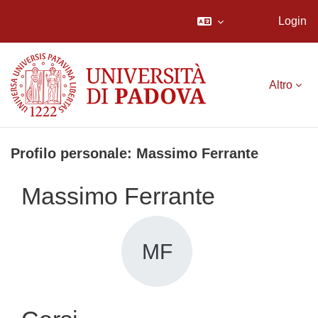
Login
Vai al contenuto principale
Altro
Profilo personale: Massimo Ferrante
Massimo Ferrante
MF