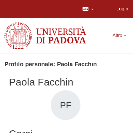
Login
Vai al contenuto principale
Altro
Profilo personale: Paola Facchin
Paola Facchin
PF