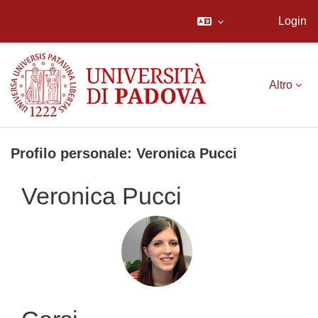
Login
Vai al contenuto principale
Altro
Profilo personale: Veronica Pucci
Veronica Pucci