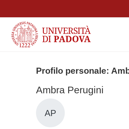
Vai al contenuto principale
Profilo personale: Amb
Ambra Perugini
AP