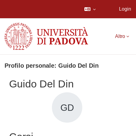
Login
Vai al contenuto principale
Altro
Profilo personale: Guido Del Din
Guido Del Din
GD