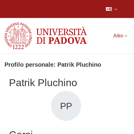
Vai al contenuto principale
Altro
Profilo personale: Patrik Pluchino
Patrik Pluchino
PP