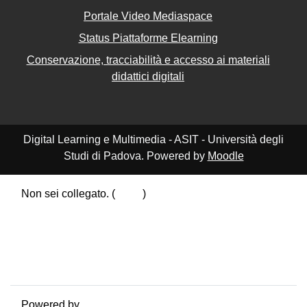
Portale Video Mediaspace
Status Piattaforme Elearning
Conservazione, tracciabilità e accesso ai materiali
didattici digitali
Digital Learning e Multimedia - ASIT - Università degli
Studi di Padova. Powered by
Moodle
Non sei collegato. (
Login
)
Riepilogo della conservazione dei dati
Politiche
Ottieni l'app mobile
Passa al tema standard
Powered by
Moodle