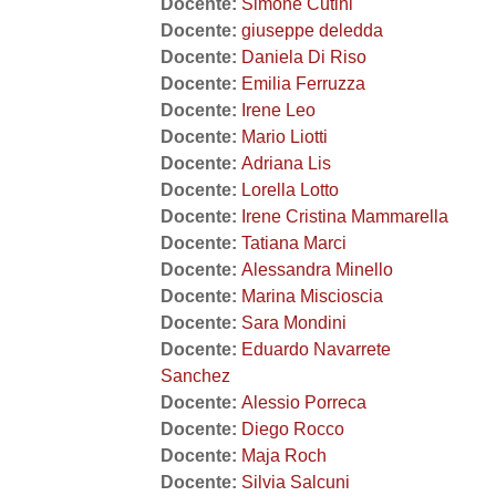
Docente:
Simone Cutini
Docente:
giuseppe deledda
Docente:
Daniela Di Riso
Docente:
Emilia Ferruzza
Docente:
Irene Leo
Docente:
Mario Liotti
Docente:
Adriana Lis
Docente:
Lorella Lotto
Docente:
Irene Cristina Mammarella
Docente:
Tatiana Marci
Docente:
Alessandra Minello
Docente:
Marina Miscioscia
Docente:
Sara Mondini
Docente:
Eduardo Navarrete
Sanchez
Docente:
Alessio Porreca
Docente:
Diego Rocco
Docente:
Maja Roch
Docente:
Silvia Salcuni