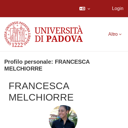
Login
Vai al contenuto principale
Altro
Profilo personale: FRANCESCA
MELCHIORRE
FRANCESCA
MELCHIORRE