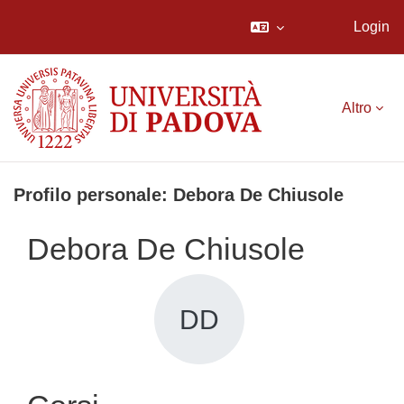
Login
Vai al contenuto principale
Altro
Profilo personale: Debora De Chiusole
Debora De Chiusole
DD