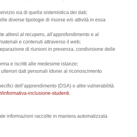
rvizio sia di quella sistemistica dei dati;
lle diverse tipologie di risorse e/o attività in essa
ate altresì al recupero, all'approfondimento e al
teriali e contenuti attraverso il web;
reparazione di riunioni in presenza, condivisione delle
orma e iscritti alle medesime istanze;
e ulteriori dati personali idonei al riconoscimento
 specifici dell’apprendimento (DSA) o altre vulnerabilità
t/informativa-inclusione-studenti
.
vate informazioni raccolte in maniera automatizzata