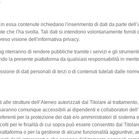
.
 in essa contenute richiedano l'inserimento di dati da parte dell’u
'utente che l’ha svolta. Tali dati si intendono volontariamente fornit
reso visione dell'informativa privacy.
ng riterranno di rendere pubbliche tramite i servizi e gli strumen
 la presente piattaforma da qualsiasi responsabilità in merito 
ssione di dati personali di terzi o di contenuti tutelati dalle nor
enti alle strutture dell’Ateneo autorizzati dal Titolare al trattament
 o saranno comunque accessibili ai dipendenti e collaboratori dell
referenti per la protezione dei dati e/o amministratori di sistema e
colti per le finalità di cui sopra può essere consentito dal Titol
ttaforma o per la gestione di alcune funzionalità aggiuntive, anc