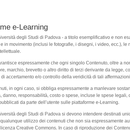
forme e-Learning
ersità degli Studi di Padova - a titolo esemplificativo e non esaus
in movimento (inclusi le fotografie, i disegni, i video, ecc.), le m
ellettuale.
arantisce espressamente che ogni singolo Contenuto, oltre a non
ore, marchio, brevetto o altro diritto di terzi derivante da legge,
i accertamento e/o controllo della veridicità di tali affermazioni
enuti, in ogni caso, si obbliga espressamente a manlevare sosta
danno, responsabilità, costo o spese, incluse le spese legali, 
pubblicati da parte dell’utente sulle piattaforme e-Learning.
niversità degli Studi di Padova si devono intendere destinati un
qualunque utilizzo dei contenuti che non sia espressamente autoriz
to licenza Creative Commons. In caso di riproduzione dei Contenu