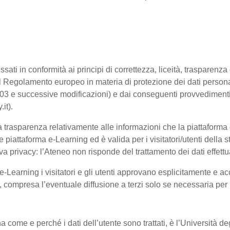
ssati in conformità ai principi di correttezza, liceità, trasparenz
sto dal Regolamento europeo in materia di protezione dei dati pe
2003 e successive modificazioni) e dai conseguenti provvedimenti 
.it).
trasparenza relativamente alle informazioni che la piattaforma e-
e piattaforma e-Learning ed è valida per i visitatori/utenti dell
a privacy: l’Ateneo non risponde del trattamento dei dati effettuat
-Learning i visitatori e gli utenti approvano esplicitamente e ac
te, compresa l’eventuale diffusione a terzi solo se necessaria per
na come e perché i dati dell’utente sono trattati, è l’Università 