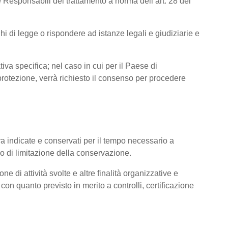
 Responsabili del trattamento a norma dell’art. 28 del
hi di legge o rispondere ad istanze legali e giudiziarie e
tiva specifica; nel caso in cui per il Paese di
otezione, verrà richiesto il consenso per procedere
pra indicate e conservati per il tempo necessario a
pio di limitazione della conservazione.
ne di attività svolte e altre finalità organizzative e
con quanto previsto in merito a controlli, certificazione