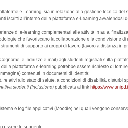
ttaforme e-Learning, sia in relazione alla gestione tecnica del se
nti iscritti all’interno della piattaforma e-Learning avvalendosi de
perienze di e-learning complementari alle attività in aula, finalizz
logie che favoriscano la collaborazione e la condivisione di ma
trumenti di supporto ai gruppi di lavoro (lavoro a distanza in p
Cognome, e indirizzo e-mail) agli studenti registrati sulla piattaf
zo della piattaforma e-learning potrebbe essere richiesto di fornir
all’immagine) contenuti in documenti di identità;
, relativi allo stato di salute, a condizioni di disabilità, disturbi
mativa studenti (Inclusione)
pubblicata al link
https://www.unipd.i
 sistema e log file applicativi (Moodle) nei quali vengono conser
ro essere le seguenti: