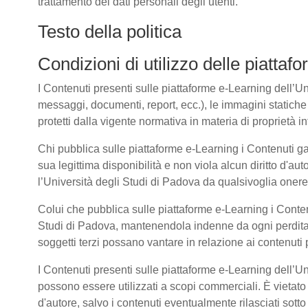
trattamento dei dati personali degli utenti.
Testo della politica
Condizioni di utilizzo delle piatta
I Contenuti presenti sulle piattaforme e-Learning dell’Univ
messaggi, documenti, report, ecc.), le immagini statiche e 
protetti dalla vigente normativa in materia di proprietà int
Chi pubblica sulle piattaforme e-Learning i Contenuti g
sua legittima disponibilità e non viola alcun diritto d'aut
l’Università degli Studi di Padova da qualsivoglia onere d
Colui che pubblica sulle piattaforme e-Learning i Cont
Studi di Padova, mantenendola indenne da ogni perdita, 
soggetti terzi possano vantare in relazione ai contenuti 
I Contenuti presenti sulle piattaforme e-Learning dell’U
possono essere utilizzati a scopi commerciali. È vietato 
d'autore, salvo i contenuti eventualmente rilasciati sot