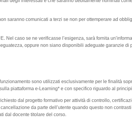
onali degli interessati e che saranno debitamente nominati come
i non saranno comunicati a terzi se non per ottemperare ad obblig
-UE. Nel caso se ne verificasse l’esigenza, sarà fornita un'informa
eguatezza, oppure non siano disponibili adeguate garanzie di pr
uo funzionamento sono utilizzati esclusivamente per le finalità so
i sulla piattaforma e-Learning* e con specifico riguardo al princi
hiesto dal progetto formativo per attività di controllo, certificazio
 di cancellazione da parte dell’utente quando questo non contrasti 
ati dal docente titolare del corso.