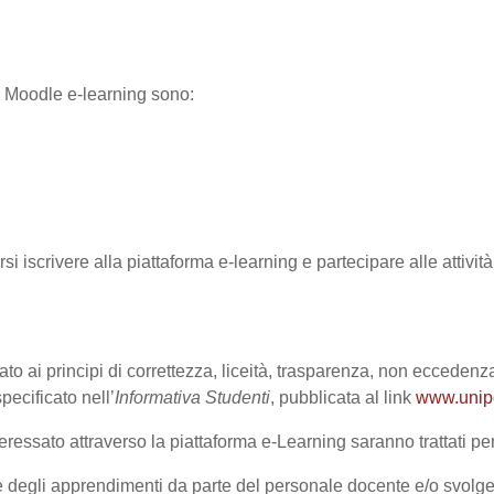
ma Moodle e-learning sono:
rsi iscrivere alla piattaforma e-learning e partecipare alle attivi
ato ai principi di correttezza, liceità, trasparenza, non eccedenza
cificato nell’
Informativa Studenti
, pubblicata al link
www.unipd.
ressato attraverso la piattaforma e-Learning saranno trattati per 
one degli apprendimenti da parte del personale docente e/o svolge