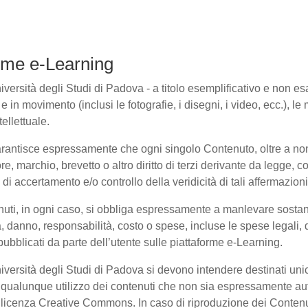
forme e-Learning
ersità degli Studi di Padova - a titolo esemplificativo e non esaus
in movimento (inclusi le fotografie, i disegni, i video, ecc.), le m
ellettuale.
arantisce espressamente che ogni singolo Contenuto, oltre a non
ore, marchio, brevetto o altro diritto di terzi derivante da legge,
i accertamento e/o controllo della veridicità di tali affermazioni
enuti, in ogni caso, si obbliga espressamente a manlevare sosta
danno, responsabilità, costo o spese, incluse le spese legali, 
pubblicati da parte dell’utente sulle piattaforme e-Learning.
niversità degli Studi di Padova si devono intendere destinati un
qualunque utilizzo dei contenuti che non sia espressamente autoriz
to licenza Creative Commons. In caso di riproduzione dei Contenu