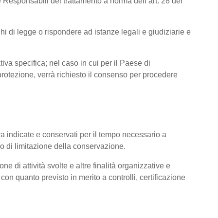
 Responsabili del trattamento a norma dell’art. 28 del
hi di legge o rispondere ad istanze legali e giudiziarie e
tiva specifica; nel caso in cui per il Paese di
otezione, verrà richiesto il consenso per procedere
pra indicate e conservati per il tempo necessario a
pio di limitazione della conservazione.
ne di attività svolte e altre finalità organizzative e
con quanto previsto in merito a controlli, certificazione