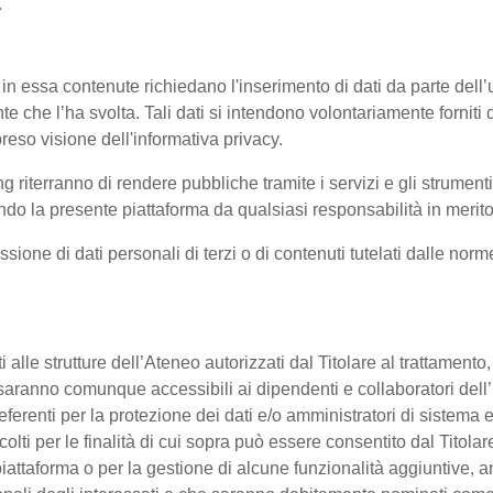
.
 in essa contenute richiedano l'inserimento di dati da parte dell’u
'utente che l’ha svolta. Tali dati si intendono volontariamente fornit
reso visione dell'informativa privacy.
ng riterranno di rendere pubbliche tramite i servizi e gli strumen
 la presente piattaforma da qualsiasi responsabilità in merito 
ssione di dati personali di terzi o di contenuti tutelati dalle nor
enti alle strutture dell’Ateneo autorizzati dal Titolare al trattament
 o saranno comunque accessibili ai dipendenti e collaboratori dell
referenti per la protezione dei dati e/o amministratori di sistema e
colti per le finalità di cui sopra può essere consentito dal Titol
ttaforma o per la gestione di alcune funzionalità aggiuntive, anc