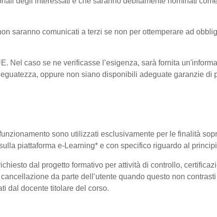
onali degli interessati e che saranno debitamente nominati come
i non saranno comunicati a terzi se non per ottemperare ad obblig
-UE. Nel caso se ne verificasse l’esigenza, sarà fornita un'informa
eguatezza, oppure non siano disponibili adeguate garanzie di pr
uo funzionamento sono utilizzati esclusivamente per le finalità so
i sulla piattaforma e-Learning* e con specifico riguardo al princi
hiesto dal progetto formativo per attività di controllo, certificazio
 di cancellazione da parte dell’utente quando questo non contrasti 
ati dal docente titolare del corso.