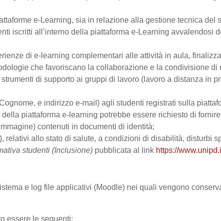
ttaforme e-Learning, sia in relazione alla gestione tecnica del se
nti iscritti all’interno della piattaforma e-Learning avvalendosi de
perienze di e-learning complementari alle attività in aula, finalizz
logie che favoriscano la collaborazione e la condivisione di ma
trumenti di supporto ai gruppi di lavoro (lavoro a distanza in p
Cognome, e indirizzo e-mail) agli studenti registrati sulla piattaf
zo della piattaforma e-learning potrebbe essere richiesto di fornir
all’immagine) contenuti in documenti di identità;
, relativi allo stato di salute, a condizioni di disabilità, disturbi
mativa studenti (Inclusione)
pubblicata al link
https://www.unipd.i
 sistema e log file applicativi (Moodle) nei quali vengono conser
ro essere le seguenti: