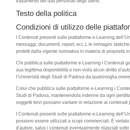
trattamento dei dati personali degli utenti.
Testo della politica
Condizioni di utilizzo delle piatta
I Contenuti presenti sulle piattaforme e-Learning dell’Univ
messaggi, documenti, report, ecc.), le immagini statiche e 
protetti dalla vigente normativa in materia di proprietà int
Chi pubblica sulle piattaforme e-Learning i Contenuti g
sua legittima disponibilità e non viola alcun diritto d'aut
l’Università degli Studi di Padova da qualsivoglia onere d
Colui che pubblica sulle piattaforme e-Learning i Cont
Studi di Padova, mantenendola indenne da ogni perdita, 
soggetti terzi possano vantare in relazione ai contenuti 
I Contenuti presenti sulle piattaforme e-Learning dell’U
possono essere utilizzati a scopi commerciali. È vietato 
d'autore, salvo i contenuti eventualmente rilasciati sot