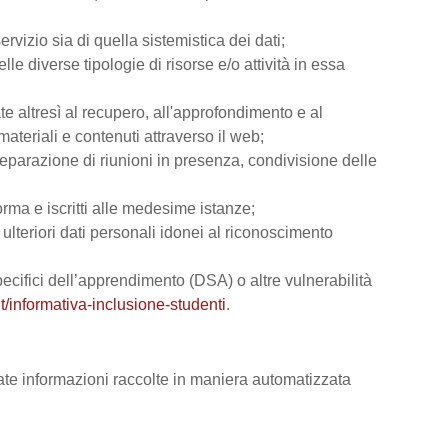
rvizio sia di quella sistemistica dei dati;
lle diverse tipologie di risorse e/o attività in essa
ate altresì al recupero, all'approfondimento e al
teriali e contenuti attraverso il web;
reparazione di riunioni in presenza, condivisione delle
orma e iscritti alle medesime istanze;
e ulteriori dati personali idonei al riconoscimento
 specifici dell’apprendimento (DSA) o altre vulnerabilità
t/informativa-inclusione-studenti
.
vate informazioni raccolte in maniera automatizzata