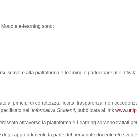
ma Moodle e-learning sono:
rsi iscrivere alla piattaforma e-learning e partecipare alle attivi
ato ai principi di correttezza, liceità, trasparenza, non eccedenza
cificato nell’
Informativa Studenti
, pubblicata al link
www.unipd.
ressato attraverso la piattaforma e-Learning saranno trattati per 
one degli apprendimenti da parte del personale docente e/o svolge