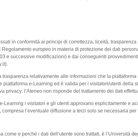
ssati in conformità ai principi di correttezza, liceità, trasparenz
sto dal Regolamento europeo in materia di protezione dei dati pe
2003 e successive modificazioni) e dai conseguenti provvedimenti 
.it).
trasparenza relativamente alle informazioni che la piattaforma e-
e piattaforma e-Learning ed è valida per i visitatori/utenti dell
a privacy: l’Ateneo non risponde del trattamento dei dati effettuat
-Learning i visitatori e gli utenti approvano esplicitamente e ac
te, compresa l’eventuale diffusione a terzi solo se necessaria per
na come e perché i dati dell’utente sono trattati, è l’Università 