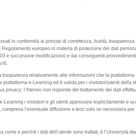
ssati in conformità ai principi di correttezza, liceità, trasparenz
sto dal Regolamento europeo in materia di protezione dei dati pe
2003 e successive modificazioni) e dai conseguenti provvedimenti 
.it).
trasparenza relativamente alle informazioni che la piattaforma e-
e piattaforma e-Learning ed è valida per i visitatori/utenti dell
a privacy: l’Ateneo non risponde del trattamento dei dati effettuat
-Learning i visitatori e gli utenti approvano esplicitamente e ac
te, compresa l’eventuale diffusione a terzi solo se necessaria per
na come e perché i dati dell’utente sono trattati, è l’Università 