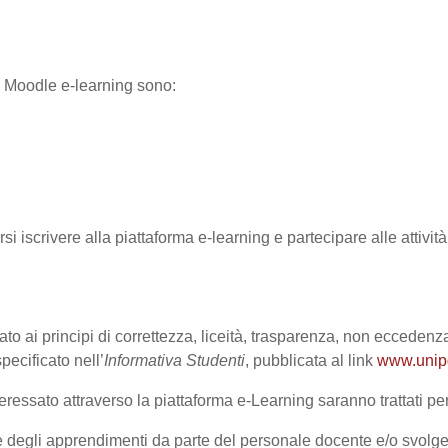
ma Moodle e-learning sono:
rsi iscrivere alla piattaforma e-learning e partecipare alle attivi
ato ai principi di correttezza, liceità, trasparenza, non eccedenza
cificato nell’
Informativa Studenti
, pubblicata al link
www.unipd.
ressato attraverso la piattaforma e-Learning saranno trattati per 
one degli apprendimenti da parte del personale docente e/o svolge