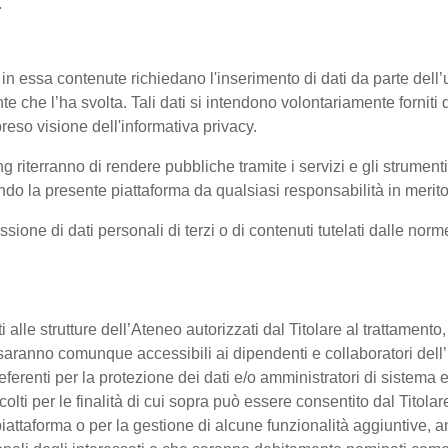
.
 in essa contenute richiedano l'inserimento di dati da parte dell’u
'utente che l’ha svolta. Tali dati si intendono volontariamente fornit
reso visione dell'informativa privacy.
ng riterranno di rendere pubbliche tramite i servizi e gli strumen
 la presente piattaforma da qualsiasi responsabilità in merito 
ssione di dati personali di terzi o di contenuti tutelati dalle nor
enti alle strutture dell’Ateneo autorizzati dal Titolare al trattament
 o saranno comunque accessibili ai dipendenti e collaboratori dell
referenti per la protezione dei dati e/o amministratori di sistema e
colti per le finalità di cui sopra può essere consentito dal Titol
ttaforma o per la gestione di alcune funzionalità aggiuntive, anc