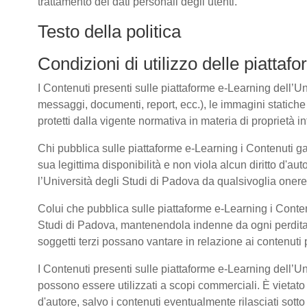
trattamento dei dati personali degli utenti.
Testo della politica
Condizioni di utilizzo delle piatta
I Contenuti presenti sulle piattaforme e-Learning dell’Univ
messaggi, documenti, report, ecc.), le immagini statiche e 
protetti dalla vigente normativa in materia di proprietà int
Chi pubblica sulle piattaforme e-Learning i Contenuti g
sua legittima disponibilità e non viola alcun diritto d'aut
l’Università degli Studi di Padova da qualsivoglia onere d
Colui che pubblica sulle piattaforme e-Learning i Cont
Studi di Padova, mantenendola indenne da ogni perdita, 
soggetti terzi possano vantare in relazione ai contenuti 
I Contenuti presenti sulle piattaforme e-Learning dell’U
possono essere utilizzati a scopi commerciali. È vietato 
d'autore, salvo i contenuti eventualmente rilasciati sot