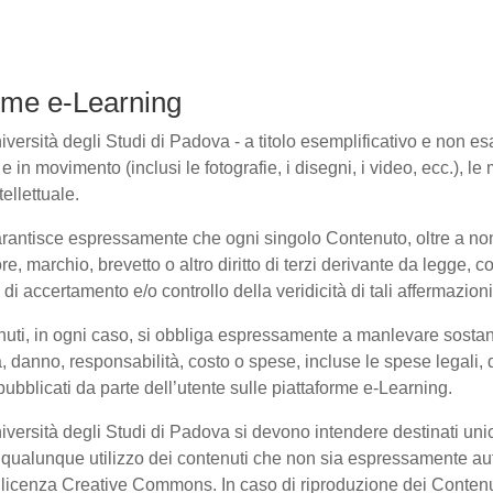
forme e-Learning
ersità degli Studi di Padova - a titolo esemplificativo e non esaus
in movimento (inclusi le fotografie, i disegni, i video, ecc.), le m
ellettuale.
arantisce espressamente che ogni singolo Contenuto, oltre a non
ore, marchio, brevetto o altro diritto di terzi derivante da legge,
i accertamento e/o controllo della veridicità di tali affermazioni
enuti, in ogni caso, si obbliga espressamente a manlevare sosta
danno, responsabilità, costo o spese, incluse le spese legali, 
pubblicati da parte dell’utente sulle piattaforme e-Learning.
niversità degli Studi di Padova si devono intendere destinati un
qualunque utilizzo dei contenuti che non sia espressamente autoriz
to licenza Creative Commons. In caso di riproduzione dei Contenu