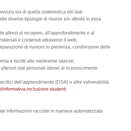
rvizio sia di quella sistemistica dei dati;
lle diverse tipologie di risorse e/o attività in essa
ate altresì al recupero, all'approfondimento e al
teriali e contenuti attraverso il web;
reparazione di riunioni in presenza, condivisione delle
orma e iscritti alle medesime istanze;
e ulteriori dati personali idonei al riconoscimento
 specifici dell’apprendimento (DSA) o altre vulnerabilità
t/informativa-inclusione-studenti
.
vate informazioni raccolte in maniera automatizzata