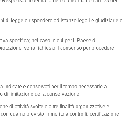
 Responsabili del trattamento a norma dell’art. 28 del
hi di legge o rispondere ad istanze legali e giudiziarie e
tiva specifica; nel caso in cui per il Paese di
otezione, verrà richiesto il consenso per procedere
pra indicate e conservati per il tempo necessario a
pio di limitazione della conservazione.
ne di attività svolte e altre finalità organizzative e
con quanto previsto in merito a controlli, certificazione