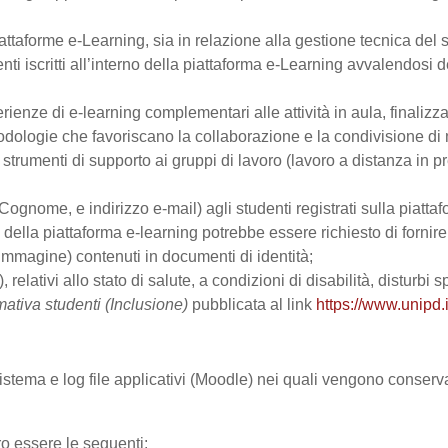
ttaforme e-Learning, sia in relazione alla gestione tecnica del se
nti iscritti all’interno della piattaforma e-Learning avvalendosi de
perienze di e-learning complementari alle attività in aula, finalizz
logie che favoriscano la collaborazione e la condivisione di ma
trumenti di supporto ai gruppi di lavoro (lavoro a distanza in p
Cognome, e indirizzo e-mail) agli studenti registrati sulla piattaf
zo della piattaforma e-learning potrebbe essere richiesto di fornir
all’immagine) contenuti in documenti di identità;
, relativi allo stato di salute, a condizioni di disabilità, disturbi
mativa studenti (Inclusione)
pubblicata al link
https://www.unipd.i
 sistema e log file applicativi (Moodle) nei quali vengono conser
ro essere le seguenti: