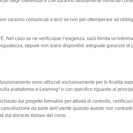
onali degli interessati e che saranno debitamente nominati come
i non saranno comunicati a terzi se non per ottemperare ad obblig
-UE. Nel caso se ne verificasse l’esigenza, sarà fornita un'informa
eguatezza, oppure non siano disponibili adeguate garanzie di pr
uo funzionamento sono utilizzati esclusivamente per le finalità so
i sulla piattaforma e-Learning* e con specifico riguardo al princi
hiesto dal progetto formativo per attività di controllo, certificazio
 di cancellazione da parte dell’utente quando questo non contrasti 
ati dal docente titolare del corso.