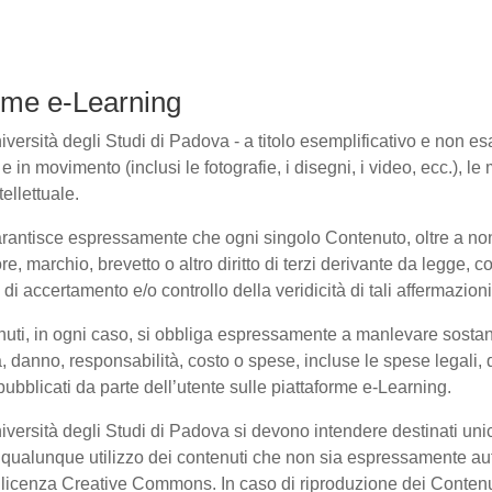
forme e-Learning
ersità degli Studi di Padova - a titolo esemplificativo e non esaus
in movimento (inclusi le fotografie, i disegni, i video, ecc.), le m
ellettuale.
arantisce espressamente che ogni singolo Contenuto, oltre a non
ore, marchio, brevetto o altro diritto di terzi derivante da legge,
i accertamento e/o controllo della veridicità di tali affermazioni
enuti, in ogni caso, si obbliga espressamente a manlevare sosta
danno, responsabilità, costo o spese, incluse le spese legali, 
pubblicati da parte dell’utente sulle piattaforme e-Learning.
niversità degli Studi di Padova si devono intendere destinati un
qualunque utilizzo dei contenuti che non sia espressamente autoriz
to licenza Creative Commons. In caso di riproduzione dei Contenu