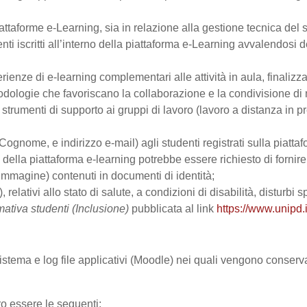
ttaforme e-Learning, sia in relazione alla gestione tecnica del se
nti iscritti all’interno della piattaforma e-Learning avvalendosi de
perienze di e-learning complementari alle attività in aula, finalizz
logie che favoriscano la collaborazione e la condivisione di ma
trumenti di supporto ai gruppi di lavoro (lavoro a distanza in p
Cognome, e indirizzo e-mail) agli studenti registrati sulla piattaf
zo della piattaforma e-learning potrebbe essere richiesto di fornir
all’immagine) contenuti in documenti di identità;
, relativi allo stato di salute, a condizioni di disabilità, disturbi
mativa studenti (Inclusione)
pubblicata al link
https://www.unipd.i
 sistema e log file applicativi (Moodle) nei quali vengono conser
ro essere le seguenti: