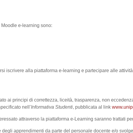
ma Moodle e-learning sono:
rsi iscrivere alla piattaforma e-learning e partecipare alle attivi
ato ai principi di correttezza, liceità, trasparenza, non eccedenza
cificato nell’
Informativa Studenti
, pubblicata al link
www.unipd.
ressato attraverso la piattaforma e-Learning saranno trattati per 
one degli apprendimenti da parte del personale docente e/o svolge