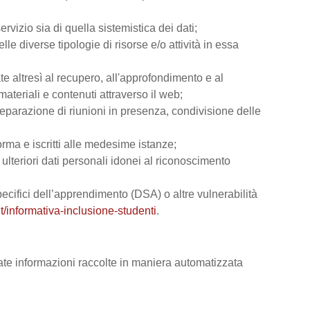
rvizio sia di quella sistemistica dei dati;
lle diverse tipologie di risorse e/o attività in essa
ate altresì al recupero, all'approfondimento e al
teriali e contenuti attraverso il web;
reparazione di riunioni in presenza, condivisione delle
orma e iscritti alle medesime istanze;
e ulteriori dati personali idonei al riconoscimento
 specifici dell’apprendimento (DSA) o altre vulnerabilità
t/informativa-inclusione-studenti
.
vate informazioni raccolte in maniera automatizzata