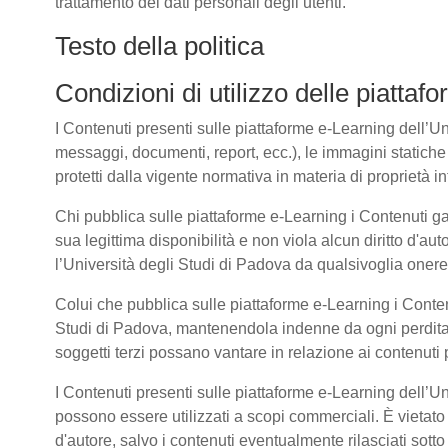
trattamento dei dati personali degli utenti.
Testo della politica
Condizioni di utilizzo delle piatta
I Contenuti presenti sulle piattaforme e-Learning dell’Univ
messaggi, documenti, report, ecc.), le immagini statiche e 
protetti dalla vigente normativa in materia di proprietà int
Chi pubblica sulle piattaforme e-Learning i Contenuti g
sua legittima disponibilità e non viola alcun diritto d'aut
l’Università degli Studi di Padova da qualsivoglia onere d
Colui che pubblica sulle piattaforme e-Learning i Cont
Studi di Padova, mantenendola indenne da ogni perdita, 
soggetti terzi possano vantare in relazione ai contenuti 
I Contenuti presenti sulle piattaforme e-Learning dell’U
possono essere utilizzati a scopi commerciali. È vietato 
d'autore, salvo i contenuti eventualmente rilasciati sot