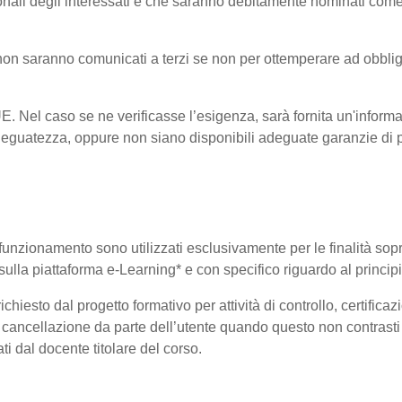
onali degli interessati e che saranno debitamente nominati come
i non saranno comunicati a terzi se non per ottemperare ad obblig
-UE. Nel caso se ne verificasse l’esigenza, sarà fornita un'informa
eguatezza, oppure non siano disponibili adeguate garanzie di pr
uo funzionamento sono utilizzati esclusivamente per le finalità so
i sulla piattaforma e-Learning* e con specifico riguardo al princi
hiesto dal progetto formativo per attività di controllo, certificazio
 di cancellazione da parte dell’utente quando questo non contrasti 
ati dal docente titolare del corso.