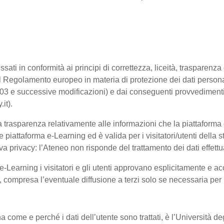
ssati in conformità ai principi di correttezza, liceità, trasparenz
sto dal Regolamento europeo in materia di protezione dei dati pe
2003 e successive modificazioni) e dai conseguenti provvedimenti 
.it).
trasparenza relativamente alle informazioni che la piattaforma e-
e piattaforma e-Learning ed è valida per i visitatori/utenti dell
a privacy: l’Ateneo non risponde del trattamento dei dati effettuat
-Learning i visitatori e gli utenti approvano esplicitamente e ac
te, compresa l’eventuale diffusione a terzi solo se necessaria per
na come e perché i dati dell’utente sono trattati, è l’Università 