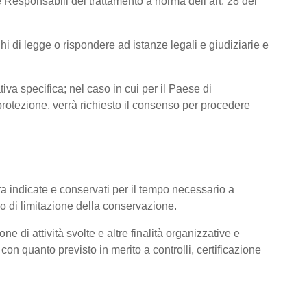
 Responsabili del trattamento a norma dell’art. 28 del
hi di legge o rispondere ad istanze legali e giudiziarie e
tiva specifica; nel caso in cui per il Paese di
otezione, verrà richiesto il consenso per procedere
pra indicate e conservati per il tempo necessario a
pio di limitazione della conservazione.
ne di attività svolte e altre finalità organizzative e
con quanto previsto in merito a controlli, certificazione