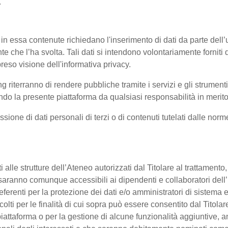
.
 in essa contenute richiedano l'inserimento di dati da parte dell’u
'utente che l’ha svolta. Tali dati si intendono volontariamente fornit
reso visione dell'informativa privacy.
ng riterranno di rendere pubbliche tramite i servizi e gli strumen
 la presente piattaforma da qualsiasi responsabilità in merito 
ssione di dati personali di terzi o di contenuti tutelati dalle nor
enti alle strutture dell’Ateneo autorizzati dal Titolare al trattament
 o saranno comunque accessibili ai dipendenti e collaboratori dell
referenti per la protezione dei dati e/o amministratori di sistema e
colti per le finalità di cui sopra può essere consentito dal Titol
ttaforma o per la gestione di alcune funzionalità aggiuntive, anc