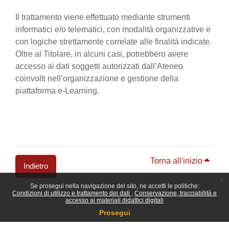
Il trattamento viene effettuato mediante strumenti
informatici e/o telematici, con modalità organizzative e
con logiche strettamente correlate alle finalità indicate.
Oltre al Titolare, in alcuni casi, potrebbero avere
accesso ai dati soggetti autorizzati dall’Ateneo
coinvolti nell’organizzazione e gestione della
piattaforma e-Learning.
Torna all'inizio
Indietro
x
Se prosegui nella navigazione del sito, ne accetti le politiche:
Blocchi
Condizioni di utilizzo e trattamento dei dati
Conservazione, tracciabilità e
accesso ai materiali didattici digitali
Prosegui