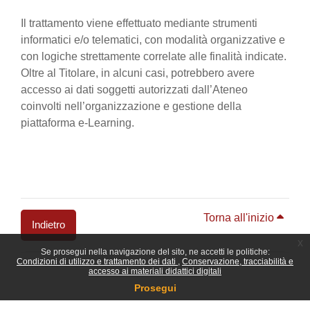
Il trattamento viene effettuato mediante strumenti
informatici e/o telematici, con modalità organizzative e
con logiche strettamente correlate alle finalità indicate.
Oltre al Titolare, in alcuni casi, potrebbero avere
accesso ai dati soggetti autorizzati dall’Ateneo
coinvolti nell’organizzazione e gestione della
piattaforma e-Learning.
Torna all'inizio
Indietro
x
Se prosegui nella navigazione del sito, ne accetti le politiche:
Blocchi
Condizioni di utilizzo e trattamento dei dati
Conservazione, tracciabilità e
accesso ai materiali didattici digitali
Prosegui