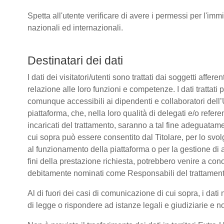
Spetta all'utente verificare di avere i permessi per l'immi
nazionali ed internazionali.
Destinatari dei dati
I dati dei visitatori/utenti sono trattati dai soggetti affere
relazione alle loro funzioni e competenze. I dati trattati
comunque accessibili ai dipendenti e collaboratori dell’
piattaforma, che, nella loro qualità di delegati e/o refere
incaricati del trattamento, saranno a tal fine adeguatamente
cui sopra può essere consentito dal Titolare, per lo sv
al funzionamento della piattaforma o per la gestione di a
fini della prestazione richiesta, potrebbero venire a co
debitamente nominati come Responsabili del trattament
Al di fuori dei casi di comunicazione di cui sopra, i da
di legge o rispondere ad istanze legali e giudiziarie e n