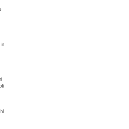
e
 in
ri
oli
ghi