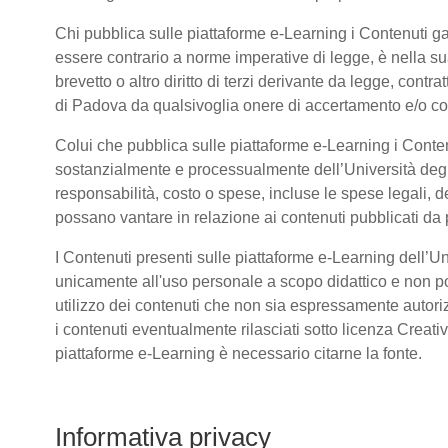
Chi pubblica sulle piattaforme e-Learning i Contenuti 
essere contrario a norme imperative di legge, è nella sua 
brevetto o altro diritto di terzi derivante da legge, cont
di Padova da qualsivoglia onere di accertamento e/o contr
Colui che pubblica sulle piattaforme e-Learning i Conte
sostanzialmente e processualmente dell’Università deg
responsabilità, costo o spese, incluse le spese legali, d
possano vantare in relazione ai contenuti pubblicati da p
I Contenuti presenti sulle piattaforme e-Learning dell’U
unicamente all'uso personale a scopo didattico e non po
utilizzo dei contenuti che non sia espressamente autorizzat
i contenuti eventualmente rilasciati sotto licenza Creat
piattaforme e-Learning è necessario citarne la fonte.
Informativa privacy