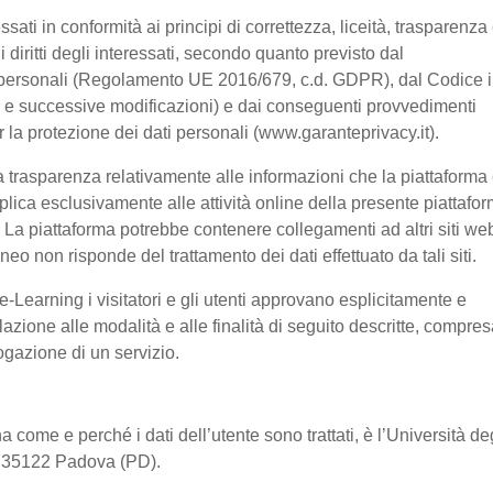
ssati in conformità ai principi di correttezza, liceità, trasparenza
 i diritti degli interessati, secondo quanto previsto dal
 personali (Regolamento UE 2016/679, c.d. GDPR), dal Codice 
03 e successive modificazioni) e dai conseguenti provvedimenti
er la protezione dei dati personali (www.garanteprivacy.it).
 trasparenza relativamente alle informazioni che la piattaforma 
pplica esclusivamente alle attività online della presente piattafo
a. La piattaforma potrebbe contenere collegamenti ad altri siti we
o non risponde del trattamento dei dati effettuato da tali siti.
-Learning i visitatori e gli utenti approvano esplicitamente e
lazione alle modalità e alle finalità di seguito descritte, compre
rogazione di un servizio.
a come e perché i dati dell’utente sono trattati, è l’Università de
2, 35122 Padova (PD).