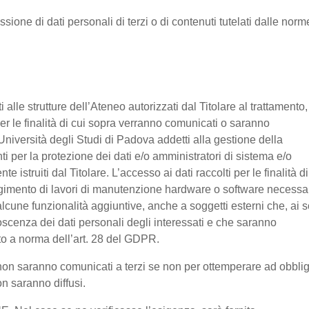
ssione di dati personali di terzi o di contenuti tutelati dalle norm
nti alle strutture dell’Ateneo autorizzati dal Titolare al trattamento,
 per le finalità di cui sopra verranno comunicati o saranno
Università degli Studi di Padova addetti alla gestione della
nti per la protezione dei dati e/o amministratori di sistema e/o
 istruiti dal Titolare. L’accesso ai dati raccolti per le finalità di
olgimento di lavori di manutenzione hardware o software necessa
lcune funzionalità aggiuntive, anche a soggetti esterni che, ai s
noscenza dei dati personali degli interessati e che saranno
o a norma dell’art. 28 del GDPR.
ti non saranno comunicati a terzi se non per ottemperare ad obbli
on saranno diffusi.