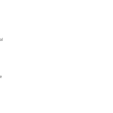
al
he