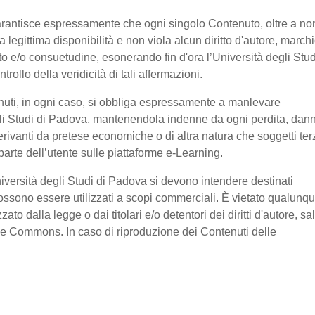
garantisce espressamente che ogni singolo Contenuto, oltre a no
legittima disponibilità e non viola alcun diritto d'autore, marchi
ratto e/o consuetudine, esonerando fin d'ora l’Università degli Stud
ollo della veridicità di tali affermazioni.
nuti, in ogni caso, si obbliga espressamente a manlevare
li Studi di Padova, mantenendola indenne da ogni perdita, dan
erivanti da pretese economiche o di altra natura che soggetti ter
arte dell’utente sulle piattaforme e-Learning.
niversità degli Studi di Padova si devono intendere destinati
ssono essere utilizzati a scopi commerciali. È vietato qualunq
o dalla legge o dai titolari e/o detentori dei diritti d'autore, sa
ive Commons. In caso di riproduzione dei Contenuti delle