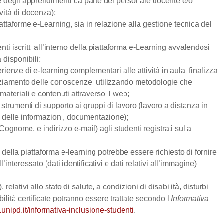
one degli apprendimenti da parte del personale docente e/o
vità di docenza);
attaforme e-Learning, sia in relazione alla gestione tecnica del
enti iscritti all’interno della piattaforma e-Learning avvalendosi
a disponibili;
perienze di e-learning complementari alle attività in aula, finalizz
enziamento delle conoscenze, utilizzando metodologie che
materiali e contenuti attraverso il web;
trumenti di supporto ai gruppi di lavoro (lavoro a distanza in
e delle informazioni, documentazione);
Cognome, e indirizzo e-mail) agli studenti registrati sulla
zo della piattaforma e-learning potrebbe essere richiesto di fornire
’interessato (dati identificativi e dati relativi all’immagine)
relativi allo stato di salute, a condizioni di disabilità, disturbi
lità certificate potranno essere trattate secondo l’
Informativa
.unipd.it/informativa-inclusione-studenti
.