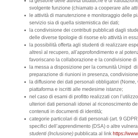
la gestione delle attività didattiche e di valutazi
svolgente funzione (chiamato a cooperare alle atti
le attività di manutenzione e monitoraggio delle pi
servizio sia di quella sistemistica dei dati;
la condivisione dei contributi pubblicati dagli stud
delle diverse tipologie di risorse e/o attività in ess
la possibilità offerta agli studenti di realizzare es
altresì al recupero, all'approfondimento e al pot
favoriscano la collaborazione e la condivisione di 
la messa a disposizione per la comunità Unipd di s
preparazione di riunioni in presenza, condivision
la diffusione dei dati personali obbligatori (Nome, 
piattaforma e iscritti alle medesime istanze;
nel caso di esami di profitto realizzati con l’utiliz
ulteriori dati personali idonei al riconoscimento dell
contenuti in documenti di identità;
categorie particolari di dati personali (art. 9 GDPR), 
specifici dell’apprendimento (DSA) o altre vulnerabi
studenti (Inclusione)
pubblicata al link
https://www