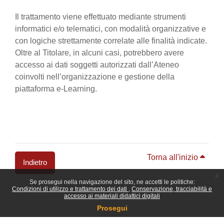
Il trattamento viene effettuato mediante strumenti
informatici e/o telematici, con modalità organizzative e
con logiche strettamente correlate alle finalità indicate.
Oltre al Titolare, in alcuni casi, potrebbero avere
accesso ai dati soggetti autorizzati dall’Ateneo
coinvolti nell’organizzazione e gestione della
piattaforma e-Learning.
Torna all'inizio
Indietro
x
Se prosegui nella navigazione del sito, ne accetti le politiche:
Blocchi
Condizioni di utilizzo e trattamento dei dati
Conservazione, tracciabilità e
accesso ai materiali didattici digitali
Prosegui