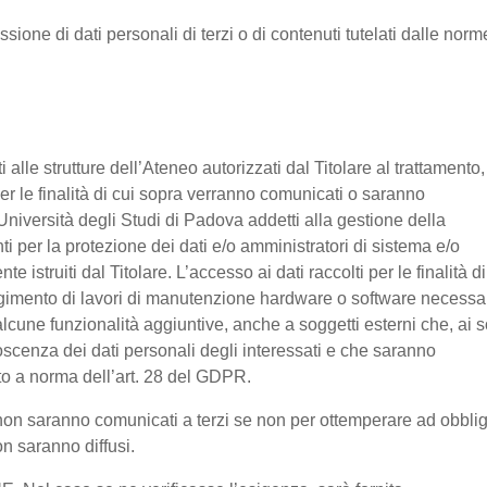
ssione di dati personali di terzi o di contenuti tutelati dalle norm
nti alle strutture dell’Ateneo autorizzati dal Titolare al trattamento,
 per le finalità di cui sopra verranno comunicati o saranno
Università degli Studi di Padova addetti alla gestione della
nti per la protezione dei dati e/o amministratori di sistema e/o
 istruiti dal Titolare. L’accesso ai dati raccolti per le finalità di
olgimento di lavori di manutenzione hardware o software necessa
lcune funzionalità aggiuntive, anche a soggetti esterni che, ai s
noscenza dei dati personali degli interessati e che saranno
o a norma dell’art. 28 del GDPR.
ti non saranno comunicati a terzi se non per ottemperare ad obbli
on saranno diffusi.