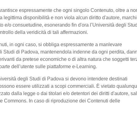
garantisce espressamente che ogni singolo Contenuto, oltre a no
legittima disponibilità e non viola alcun diritto d'autore, marchi
ratto e/o consuetudine, esonerando fin d'ora l’Università degli Stud
ollo della veridicità di tali affermazioni.
nuti, in ogni caso, si obbliga espressamente a manlevare
li Studi di Padova, mantenendola indenne da ogni perdita, dan
erivanti da pretese economiche o di altra natura che soggetti ter
arte dell’utente sulle piattaforme e-Learning.
niversità degli Studi di Padova si devono intendere destinati
ssono essere utilizzati a scopi commerciali. È vietato qualunq
o dalla legge o dai titolari e/o detentori dei diritti d'autore, sa
ive Commons. In caso di riproduzione dei Contenuti delle