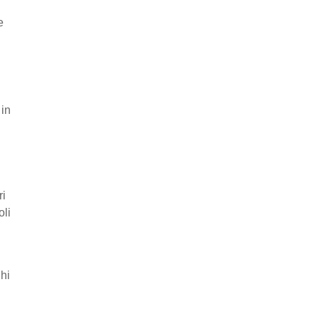
e
 in
ri
oli
ghi