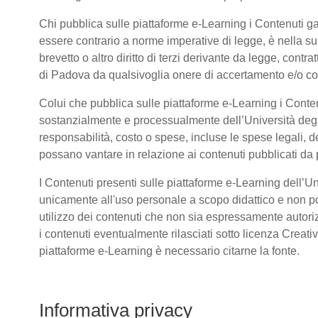
Chi pubblica sulle piattaforme e-Learning i Contenuti 
essere contrario a norme imperative di legge, è nella sua 
brevetto o altro diritto di terzi derivante da legge, cont
di Padova da qualsivoglia onere di accertamento e/o contr
Colui che pubblica sulle piattaforme e-Learning i Conte
sostanzialmente e processualmente dell’Università deg
responsabilità, costo o spese, incluse le spese legali, d
possano vantare in relazione ai contenuti pubblicati da p
I Contenuti presenti sulle piattaforme e-Learning dell’U
unicamente all'uso personale a scopo didattico e non po
utilizzo dei contenuti che non sia espressamente autorizzat
i contenuti eventualmente rilasciati sotto licenza Creat
piattaforme e-Learning è necessario citarne la fonte.
Informativa privacy