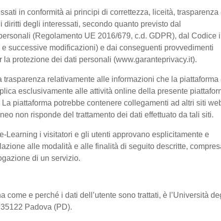
ssati in conformità ai principi di correttezza, liceità, trasparenza
 i diritti degli interessati, secondo quanto previsto dal
 personali (Regolamento UE 2016/679, c.d. GDPR), dal Codice 
03 e successive modificazioni) e dai conseguenti provvedimenti
er la protezione dei dati personali (www.garanteprivacy.it).
 trasparenza relativamente alle informazioni che la piattaforma 
pplica esclusivamente alle attività online della presente piattafo
a. La piattaforma potrebbe contenere collegamenti ad altri siti we
o non risponde del trattamento dei dati effettuato da tali siti.
-Learning i visitatori e gli utenti approvano esplicitamente e
lazione alle modalità e alle finalità di seguito descritte, compre
rogazione di un servizio.
a come e perché i dati dell’utente sono trattati, è l’Università de
2, 35122 Padova (PD).