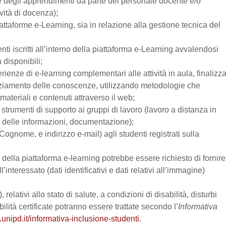
one degli apprendimenti da parte del personale docente e/o
vità di docenza);
attaforme e-Learning, sia in relazione alla gestione tecnica del
enti iscritti all’interno della piattaforma e-Learning avvalendosi
a disponibili;
perienze di e-learning complementari alle attività in aula, finalizz
enziamento delle conoscenze, utilizzando metodologie che
materiali e contenuti attraverso il web;
trumenti di supporto ai gruppi di lavoro (lavoro a distanza in
e delle informazioni, documentazione);
Cognome, e indirizzo e-mail) agli studenti registrati sulla
zo della piattaforma e-learning potrebbe essere richiesto di fornire
’interessato (dati identificativi e dati relativi all’immagine)
relativi allo stato di salute, a condizioni di disabilità, disturbi
lità certificate potranno essere trattate secondo l’
Informativa
.unipd.it/informativa-inclusione-studenti
.