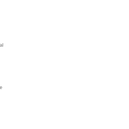
al
he