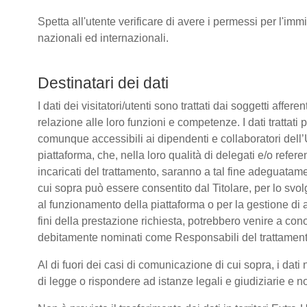
Spetta all'utente verificare di avere i permessi per l'immi
nazionali ed internazionali.
Destinatari dei dati
I dati dei visitatori/utenti sono trattati dai soggetti affere
relazione alle loro funzioni e competenze. I dati trattati
comunque accessibili ai dipendenti e collaboratori dell’
piattaforma, che, nella loro qualità di delegati e/o refere
incaricati del trattamento, saranno a tal fine adeguatamente
cui sopra può essere consentito dal Titolare, per lo sv
al funzionamento della piattaforma o per la gestione di a
fini della prestazione richiesta, potrebbero venire a co
debitamente nominati come Responsabili del trattament
Al di fuori dei casi di comunicazione di cui sopra, i da
di legge o rispondere ad istanze legali e giudiziarie e n