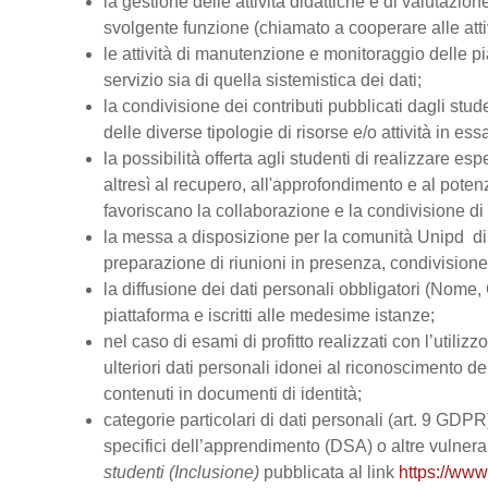
la gestione delle attività didattiche e di valutazi
svolgente funzione (chiamato a cooperare alle atti
le attività di manutenzione e monitoraggio delle pi
servizio sia di quella sistemistica dei dati;
la condivisione dei contributi pubblicati dagli stud
delle diverse tipologie di risorse e/o attività in ess
la possibilità offerta agli studenti di realizzare es
altresì al recupero, all'approfondimento e al pot
favoriscano la collaborazione e la condivisione di 
la messa a disposizione per la comunità Unipd di s
preparazione di riunioni in presenza, condivision
la diffusione dei dati personali obbligatori (Nome, 
piattaforma e iscritti alle medesime istanze;
nel caso di esami di profitto realizzati con l’utiliz
ulteriori dati personali idonei al riconoscimento dell
contenuti in documenti di identità;
categorie particolari di dati personali (art. 9 GDPR), 
specifici dell’apprendimento (DSA) o altre vulnerabi
studenti (Inclusione)
pubblicata al link
https://www