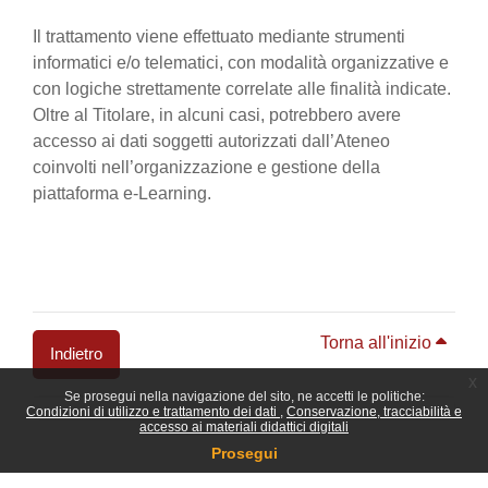
Il trattamento viene effettuato mediante strumenti
informatici e/o telematici, con modalità organizzative e
con logiche strettamente correlate alle finalità indicate.
Oltre al Titolare, in alcuni casi, potrebbero avere
accesso ai dati soggetti autorizzati dall’Ateneo
coinvolti nell’organizzazione e gestione della
piattaforma e-Learning.
Torna all'inizio
Indietro
x
Se prosegui nella navigazione del sito, ne accetti le politiche:
Blocchi
Condizioni di utilizzo e trattamento dei dati
Conservazione, tracciabilità e
accesso ai materiali didattici digitali
Prosegui