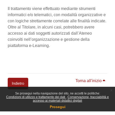
Il trattamento viene effettuato mediante strumenti
informatici e/o telematici, con modalità organizzative e
con logiche strettamente correlate alle finalità indicate.
Oltre al Titolare, in alcuni casi, potrebbero avere
accesso ai dati soggetti autorizzati dall’Ateneo
coinvolti nell’organizzazione e gestione della
piattaforma e-Learning.
Torna all'inizio
Indietro
x
Se prosegui nella navigazione del sito, ne accetti le politiche:
Blocchi
Condizioni di utilizzo e trattamento dei dati
Conservazione, tracciabilità e
accesso ai materiali didattici digitali
Prosegui