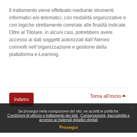
Il trattamento viene effettuato mediante strumenti
informatici e/o telematici, con modalità organizzative e
con logiche strettamente correlate alle finalità indicate.
Oltre al Titolare, in alcuni casi, potrebbero avere
accesso ai dati soggetti autorizzati dall’Ateneo
coinvolti nell’organizzazione e gestione della
piattaforma e-Learning.
Torna all'inizio
Indietro
x
Se prosegui nella navigazione del sito, ne accetti le politiche:
Blocchi
Condizioni di utilizzo e trattamento dei dati
Conservazione, tracciabilità e
accesso ai materiali didattici digitali
Prosegui