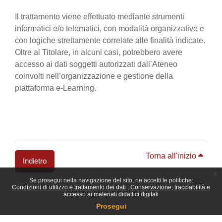
Il trattamento viene effettuato mediante strumenti
informatici e/o telematici, con modalità organizzative e
con logiche strettamente correlate alle finalità indicate.
Oltre al Titolare, in alcuni casi, potrebbero avere
accesso ai dati soggetti autorizzati dall’Ateneo
coinvolti nell’organizzazione e gestione della
piattaforma e-Learning.
Torna all'inizio
Indietro
x
Se prosegui nella navigazione del sito, ne accetti le politiche:
Blocchi
Condizioni di utilizzo e trattamento dei dati
Conservazione, tracciabilità e
accesso ai materiali didattici digitali
Prosegui