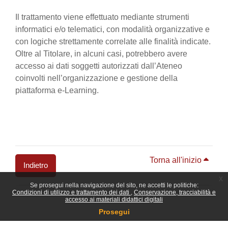
Il trattamento viene effettuato mediante strumenti
informatici e/o telematici, con modalità organizzative e
con logiche strettamente correlate alle finalità indicate.
Oltre al Titolare, in alcuni casi, potrebbero avere
accesso ai dati soggetti autorizzati dall’Ateneo
coinvolti nell’organizzazione e gestione della
piattaforma e-Learning.
Torna all'inizio
Indietro
x
Se prosegui nella navigazione del sito, ne accetti le politiche:
Blocchi
Condizioni di utilizzo e trattamento dei dati
Conservazione, tracciabilità e
accesso ai materiali didattici digitali
Prosegui