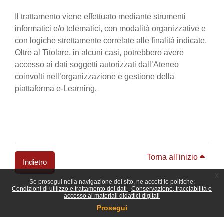
Il trattamento viene effettuato mediante strumenti
informatici e/o telematici, con modalità organizzative e
con logiche strettamente correlate alle finalità indicate.
Oltre al Titolare, in alcuni casi, potrebbero avere
accesso ai dati soggetti autorizzati dall’Ateneo
coinvolti nell’organizzazione e gestione della
piattaforma e-Learning.
Torna all'inizio
Indietro
x
Se prosegui nella navigazione del sito, ne accetti le politiche:
Blocchi
Condizioni di utilizzo e trattamento dei dati
Conservazione, tracciabilità e
accesso ai materiali didattici digitali
Prosegui